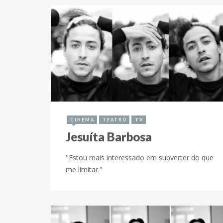
18 de junho de 2018
CINEMA
TEATRO
TV
Jesuíta Barbosa
"Estou mais interessado em subverter do que
me limitar."