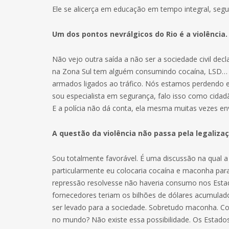
Ele se alicerça em educação em tempo integral, segu
Um dos pontos nevrálgicos do Rio é a violência
Não vejo outra saída a não ser a sociedade civil dec
na Zona Sul tem alguém consumindo cocaína, LSD… C
armados ligados ao tráfico. Nós estamos perdendo 
sou especialista em segurança, falo isso como cida
E a polícia não dá conta, ela mesma muitas vezes en
A questão da violência não passa pela legaliza
Sou totalmente favorável. É uma discussão na qual
particularmente eu colocaria cocaína e maconha pa
repressão resolvesse não haveria consumo nos Est
fornecedores teriam os bilhões de dólares acumulad
ser levado para a sociedade. Sobretudo maconha. C
no mundo? Não existe essa possibilidade. Os Estados 