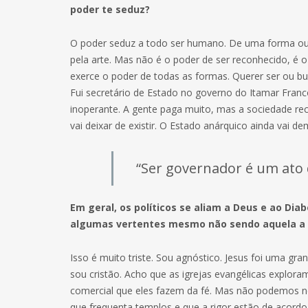
poder te seduz?
O poder seduz a todo ser humano. De uma forma ou d
pela arte. Mas não é o poder de ser reconhecido, é 
exerce o poder de todas as formas. Querer ser ou bu
Fui secretário de Estado no governo do Itamar Franc
inoperante. A gente paga muito, mas a sociedade re
vai deixar de existir. O Estado anárquico ainda vai d
“Ser governador é um ato
Em geral, os políticos se aliam a Deus e ao Diab
algumas vertentes mesmo não sendo aquela a 
Isso é muito triste. Sou agnóstico. Jesus foi uma gr
sou cristão. Acho que as igrejas evangélicas explora
comercial que eles fazem da fé. Mas não podemos neg
que frequenta templos e que a rigor estão de acordo