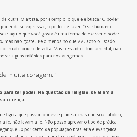
e outra. O artista, por exemplo, o que ele busca? O poder
o poder de se expressar, o poder de fazer. O ser humano
scar aquilo que você gosta é uma forma de exercer o poder.
o, mas não gostei. Pelo menos no que vivi, acho o Estado
cebe muito pouco de volta. Mas o Estado é fundamental, não
emorar alguns milênios para nós atingirmos.
 de muita coragem.”
o para ter poder. Na questão da religião, se aliam a
sua crença.
ande figura que passou por esse planeta, mas não sou católico,
m a fé, não levam a fé. Não posso aprovar o tipo de prática
ar que 20 por cento da população brasileira é evangélica,
 em receber água santa para fazer milagre e a vassoura que