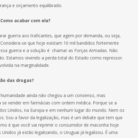
rança e orçamento equilibrado.
. Como acabar com ela?
larar guerra aos traficantes, que agem por demanda, ou seja,
onsidera-se que hoje existam 10 mil bandidos fortemente
essa guerra e a solução é chamar as Forças Armadas. Não
dão. Estamos vivendo a perda total do Estado como repressor.
volvida na marginalidade.
ção das drogas?
 a humanidade ainda não chegou a um consenso, mas
ra se vender em farmácias com ordem médica. Porque se a
ados Unidos, na Europa e em nenhum lugar do mundo. Nem os
os. Sou a favor da legalização, mas é um debate que tem que
omo é que você vai reprimir o consumidor de maconha hoje
Unidos já estão legalizando, o Uruguai já legalizou. É uma