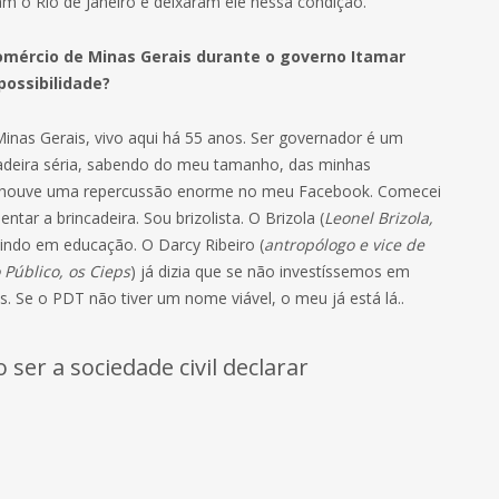
am o Rio de Janeiro e deixaram ele nessa condição.
 Comércio de Minas Gerais durante o governo Itamar
possibilidade?
inas Gerais, vivo aqui há 55 anos. Ser governador é um
cadeira séria, sabendo do meu tamanho, das minhas
o e houve uma repercussão enorme no meu Facebook. Comecei
tar a brincadeira. Sou brizolista. O Brizola (
Leonel Brizola,
tindo em educação. O Darcy Ribeiro (
antropólogo e vice de
 Público, os Cieps
) já dizia que se não investíssemos em
s. Se o PDT não tiver um nome viável, o meu já está lá..
 ser a sociedade civil declarar