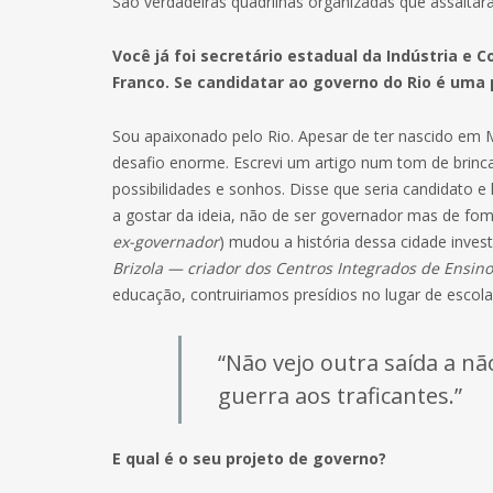
São verdadeiras quadrilhas organizadas que assaltar
Você já foi secretário estadual da Indústria e
Franco. Se candidatar ao governo do Rio é uma 
Sou apaixonado pelo Rio. Apesar de ter nascido em M
desafio enorme. Escrevi um artigo num tom de brin
possibilidades e sonhos. Disse que seria candidat
a gostar da ideia, não de ser governador mas de fomen
ex-governador
) mudou a história dessa cidade inves
Brizola — criador dos Centros Integrados de Ensino
educação, contruiriamos presídios no lugar de escola
“Não vejo outra saída a não
guerra aos traficantes.”
E qual é o seu projeto de governo?