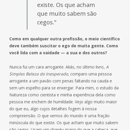
existe. Os que acham
que muito sabem são
cegos.”
Como em qualquer outra profissão, o meio científico
deve também suscitar o ego de muita gente. Como
você lida com a vaidade — a sua e dos outros?
Nunca fui um cara arrogante. Aliás, no último livro,
A
Simples Beleza do Inesperado
, comparo uma pessoa
arrogante a um pavão com penas faltando na cauda e
sem um espelho para se enxergar. Para mim, o estudo da
Natureza como cientista e minha experiência dela como
pessoa me enchem de humildade. Vejo algo muito maior
do que eu, algo cujos detalhes fogem à nossa
compreensão. O que vemos do mundo é uma fração
minúscula do que existe. Os que acham que muito sabem
são cegos. Usam um chapéu maior do que a cabeça, que