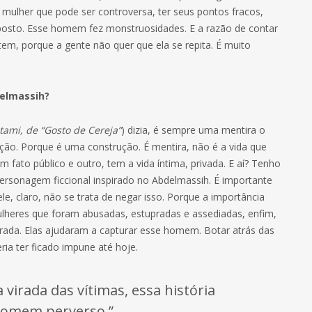
mulher que pode ser controversa, ter seus pontos fracos,
posto. Esse homem fez monstruosidades. E a razão de contar
tem, porque a gente não quer que ela se repita. É muito
delmassih?
tami, de “Gosto de Cereja”
) dizia, é sempre uma mentira o
ção. Porque é uma construção. É mentira, não é a vida que
 um fato público e outro, tem a vida íntima, privada. E aí? Tenho
ersonagem ficcional inspirado no Abdelmassih. É importante
ele, claro, não se trata de negar isso. Porque a importância
lheres que foram abusadas, estupradas e assediadas, enfim,
irada. Elas ajudaram a capturar esse homem. Botar atrás das
ria ter ficado impune até hoje.
 virada das vítimas, essa história
 homem perverso.”