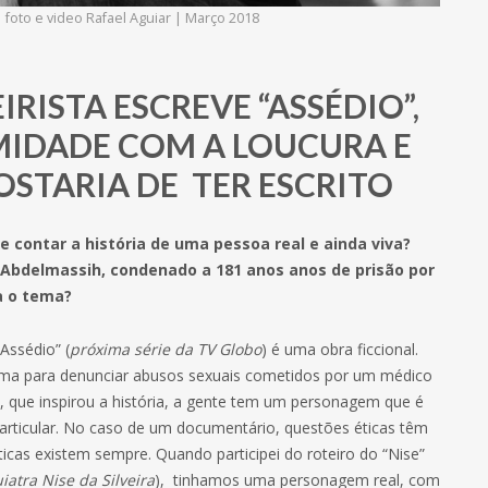
| foto e video Rafael Aguiar | Março 2018
RISTA ESCREVE “ASSÉDIO”,
MIDADE COM A LOUCURA E
OSTARIA DE TER ESCRITO
e contar a história de uma pessoa real e ainda viva?
 Abdelmassih, condenado a 181 anos anos de prisão por
a o tema?
Assédio” (
próxima série da TV Globo
) é uma obra ficcional.
orma para denunciar abusos sexuais cometidos por um médico
 que inspirou a história, a gente tem um personagem que é
particular. No caso de um documentário, questões éticas têm
éticas existem sempre. Quando participei do roteiro do “Nise”
iatra Nise da Silveira
), tinhamos uma personagem real, com