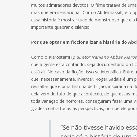
muitos admiradores devotos. O filme tratava de uma 
mas que era sensacional. Com o Abdelmassih, é o o
essa história é mostrar tudo de monstruoso que ela 
importante quebrar o silêncio.
Por que optar em ficcionalizar a história do Ab
Como o Kiarostami (
o diretor iraniano Abbas Kiaros
que a gente está contando, seja documentário ou fic
está ali. No caso da ficção, isso se intensifica. Entre
que, necessariamente, inventar. Roger Sadala é um p
ressaltar que é uma história de ficção, inspirada na d
dela vem do fato de que aconteceu, de que essas mu
toda variação de horrores, conseguiram fazer uma v
grades contra todas as perspectivas, porque ele pode
“Se não tivesse havido essa
seria só a história de um