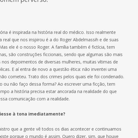
ria é inspirada na história real do médico. Isso realmente
a real que nos inspirou é a do Roger Abdelmassih e de suas
Mas ele é o nosso Roger. A família também é fictícia, tem
mas, são construções ficcionais, sendo que algumas são mais
 nos depoimentos de diversas mulheres, muitas vítimas de
cas. E aí entra de novo a questão ética: não inventei uma
 não cometeu. Trato dos crimes pelos quais ele foi condenado.
ço ou não faço dessa forma? Ao escrever uma ficção, tem
po a história precisa estar ancorada na realidade do que
essa comunicação com a realidade.
 viesse à tona imediatamente?
nistro que a gente vê todos os dias acontecer e continuamos
 existe porque o mundo é assim. Quero dizer, sim, que houve