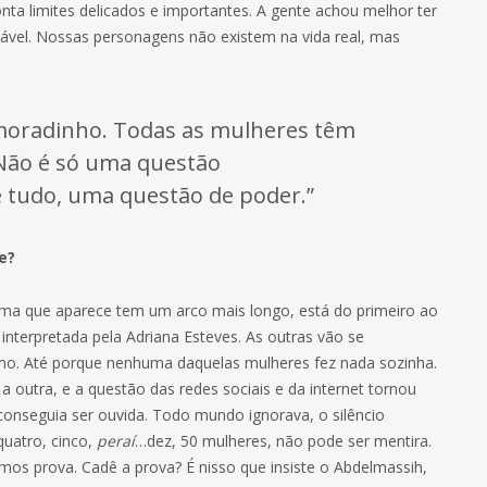
ta limites delicados e importantes. A gente achou melhor ter
vel. Nossas personagens não existem na vida real, mas
amoradinho. Todas as mulheres têm
] Não é só uma questão
de tudo, uma questão de poder.”
e?
tima que aparece tem um arco mais longo, está do primeiro ao
, interpretada pela Adriana Esteves. As outras vão se
mo. Até porque nenhuma daquelas mulheres fez nada sozinha.
 a outra, e a questão das redes sociais e da internet tornou
 conseguia ser ouvida. Todo mundo ignorava, o silêncio
quatro, cinco,
peraí
…dez, 50 mulheres, não pode ser mentira.
os prova. Cadê a prova? É nisso que insiste o Abdelmassih,