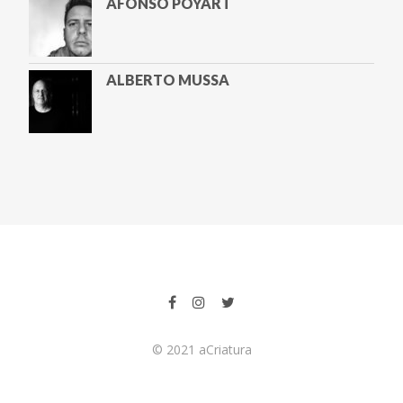
AFONSO POYART
ALBERTO MUSSA
ALETA VALENTE
ALEXANDRA LUCAS COELHO
AMYR KLINK
© 2021 aCriatura
ANA PAULA HENKEL