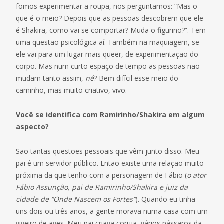
fomos experimentar a roupa, nos perguntamos: “Mas o
que é o meio? Depois que as pessoas descobrem que ele
é Shakira, como vai se comportar? Muda o figurino?”. Tem
uma questão psicológica aí. Também na maquiagem, se
ele vai para um lugar mais queer, de experimentação do
corpo. Mas num curto espaço de tempo as pessoas não
mudam tanto assim,
né
? Bem difícil esse meio do
caminho, mas muito criativo, vivo.
Você se identifica com Ramirinho/Shakira em algum
aspecto?
São tantas questões pessoais que vêm junto disso. Meu
pai é um servidor público. Então existe uma relação muito
próxima da que tenho com a personagem de Fábio (
o ator
Fábio Assunção, pai de Ramirinho/Shakira e juiz da
cidade de “Onde Nascem os Fortes”
). Quando eu tinha
uns dois ou três anos, a gente morava numa casa com um
viveiro de aves. Meu pai criava coruja, vários pássaros da