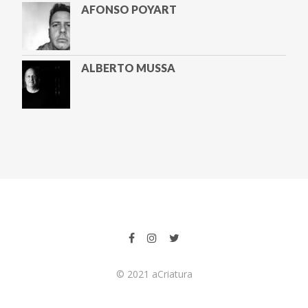
AFONSO POYART
ALBERTO MUSSA
ALETA VALENTE
ALEXANDRA LUCAS COELHO
AMYR KLINK
© 2021 aCriatura
ANA PAULA HENKEL