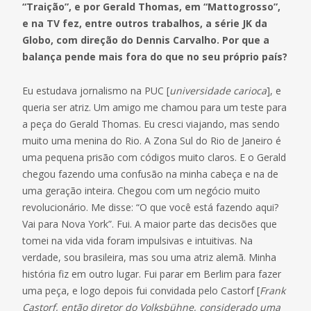
“Traição”, e por Gerald Thomas, em “Mattogrosso”,
e na TV fez, entre outros trabalhos, a série JK da
Globo, com direção do Dennis Carvalho. Por que a
balança pende mais fora do que no seu próprio país?
Eu estudava jornalismo na PUC [
universidade carioca
], e
queria ser atriz. Um amigo me chamou para um teste para
a peça do Gerald Thomas. Eu cresci viajando, mas sendo
muito uma menina do Rio. A Zona Sul do Rio de Janeiro é
uma pequena prisão com códigos muito claros. E o Gerald
chegou fazendo uma confusão na minha cabeça e na de
uma geração inteira. Chegou com um negócio muito
revolucionário. Me disse: “O que você está fazendo aqui?
Vai para Nova York”. Fui. A maior parte das decisões que
tomei na vida vida foram impulsivas e intuitivas. Na
verdade, sou brasileira, mas sou uma atriz alemã. Minha
história fiz em outro lugar. Fui parar em Berlim para fazer
uma peça, e logo depois fui convidada pelo Castorf [
Frank
Castorf, então diretor do Volksbühne, considerado uma