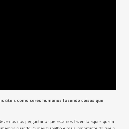
ais úteis como seres humanos fazendo coisas que
devemos nos perguntar o que estamos fazendo aqui e qual a
sabemos quando. O meu trabalho é mais importante do que o