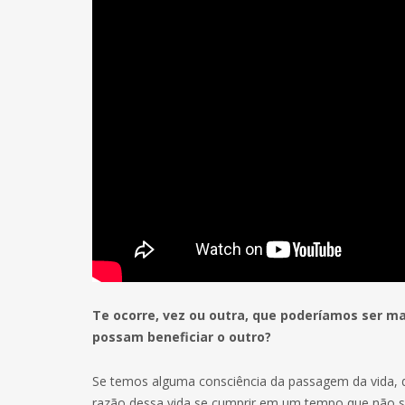
Te ocorre, vez ou outra, que poderíamos ser m
possam beneficiar o outro?
Se temos alguma consciência da passagem da vida, 
razão dessa vida se cumprir em um tempo que não 