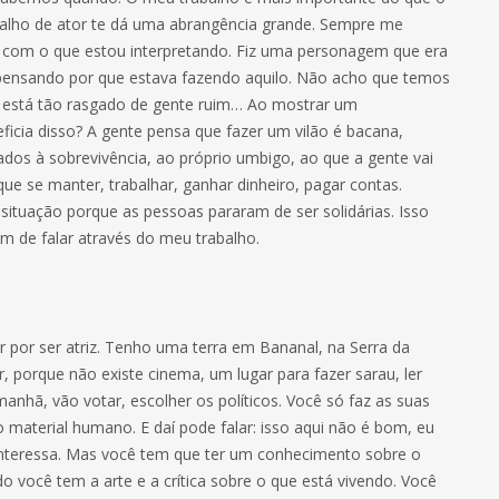
balho de ator te dá uma abrangência grande. Sempre me
s com o que estou interpretando. Fiz uma personagem que era
, pensando por que estava fazendo aquilo. Não acho que temos
 está tão rasgado de gente ruim… Ao mostrar um
icia disso? A gente pensa que fazer um vilão é bacana,
ados à sobrevivência, ao próprio umbigo, ao que a gente vai
 que se manter, trabalhar, ganhar dinheiro, pagar contas.
situação porque as pessoas pararam de ser solidárias. Isso
ém de falar através do meu trabalho.
 por ser atriz. Tenho uma terra em Bananal, na Serra da
 porque não existe cinema, um lugar para fazer sarau, ler
manhã, vão votar, escolher os políticos. Você só faz as suas
 material humano. E daí pode falar: isso aqui não é bom, eu
 interessa. Mas você tem que ter um conhecimento sobre o
 você tem a arte e a crítica sobre o que está vivendo. Você