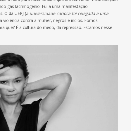
ando gás lacrimogênio. Fui a uma manifestação
s. O da UERJ (
a universidade carioca foi relegada a uma
a violência contra a mulher, negros e índios. Fomos
ara quê? É a cultura do medo, da repressão. Estamos nesse