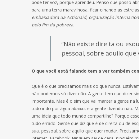
pode ter voz, porque aprendeu. Penso que posso abrir
para uma terra maravilhosa, ficar olhando as estrela
embaixadora da Actionaid, organização internaciona
pelo fim da pobreza.
“Não existe direita ou esq
pessoal, sobre aquilo que
O que você está falando tem a ver também com 
Que é o que precisamos mais do que nunca. Estávamos
não podemos só dizer não. A gente tem que dizer sim 
importante. Mas é o sim que vai manter a gente na l
tudo indo por água abaixo, e a gente dizendo não.
uma ideia que todo mundo compartilhe? Porque esse
tudo errado. Gente que diz que é de direita ou de es
sua, pessoal, sobre aquilo que quer mudar. Precisam
internet, Facebook. Ninguém sai de casa, ninguém 