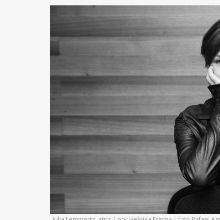
Julia Lemmertz, atriz | por Heloisa Eterna | foto Rafael 