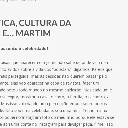
TICA, CULTURA DA
A E… MARTIM
 assunto é celebridade?
t, coisas que aparecem e a gente não sabe de onde veio nem
do ávidos sobre a vida dos “popstars”, digamos. Parece que
é mais perseguida, mas as pessoas não querem passar pelo
hante, elas vão aparecer na capa de revistas, fazer um
ridade botou todo mundo no mesmo caldeirão. Mas cada um é
e expor, mostrar a casa, o carro, a família, o cachorro, a
. Mas isso vai criando uma percepção errada sobre outros
de. Não sou uma celebridade, sou uma atriz. Tenho minha
Coloquei no Instagram foto do meu filho porque ele estava se
e abri uma conta no Instagram para divulgar peça, filme. Isso