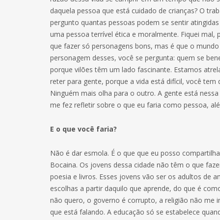
daquela pessoa que está cuidado de crianças? O tra
pergunto quantas pessoas podem se sentir atingida
uma pessoa terrível ética e moralmente. Fiquei mal
que fazer só personagens bons, mas é que o mundo
personagem desses, você se pergunta: quem se benef
porque vilões têm um lado fascinante. Estamos atrel
reter para gente, porque a vida está difícil, você tem
Ninguém mais olha para o outro. A gente está nessa 
me fez refletir sobre o que eu faria como pessoa, al
E o que você faria?
Não é dar esmola. É o que que eu posso compartilhar
Bocaina. Os jovens dessa cidade não têm o que fazer,
poesia e livros. Esses jovens vão ser os adultos de a
escolhas a partir daquilo que aprende, do que é como
não quero, o governo é corrupto, a religião não me
que está falando. A educação só se estabelece quando