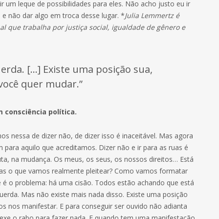
 um leque de possibilidades para eles. Não acho justo eu ir
s e não dar algo em troca desse lugar. *
Julia Lemmertz é
l que trabalha por justiça social, igualdade de gênero e
uerda. […] Existe uma posição sua,
 você quer mudar.”
consciência política.
 nessa de dizer não, de dizer isso é inaceitável. Mas agora
para aquilo que acreditamos. Dizer não e ir para as ruas é
uta, na mudança. Os meus, os seus, os nossos direitos… Está
 Mas o que vamos realmente pleitear? Como vamos formatar
 é o problema: há uma cisão. Todos estão achando que está
querda. Mas não existe mais nada disso. Existe uma posição
os nos manifestar. E para conseguir ser ouvido não adianta
mexe o rabo para fazer nada. E quando tem uma manifestação,