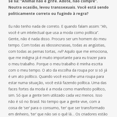
se lia: “Animal não é grife. Adote, não compre”.
Noutra ocasião, levou transsexuais. Você está sendo
politicamente correto ou fugindo à regra?
Eu não tenho nada de correto. E quando falam assim: “Ah,
você é um intelectual que usa a moda como política”.
Gente, não é nada disso. Procuro ser um homem do meu
tempo. Com todas as idiossincrasias, todas as angústias,
com todas as pernas tortas,
né
? Aquilo que me emociona,
que me indigna já é muito importante para eu trazer para
o meu trabalho. Porque o meu trabalho é minha escrita
com o meu tempo. O ato da escolha da roupa por si só já
é um ato político. Quando você escolhe uma roupa para
estar numa situação, você está fazendo política. Uma das
faces fortes da moda é a moda como manifesto político,
sim. Só que a gente tem utilizado cada vez menos. Isso
não é só no Brasil. No tempo que a gente vive, com a
coisa de ‘ser’ para o consumo, ‘ter’ que ser transformado
em dinheiro, ‘ter’ que não sei o quê lá… Os criadores estão